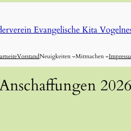
erverein Evangelische Kita Vogelnes
artseite
Vorstand
Neuigkeiten
Mitmachen
Impress
Anschaffungen 202